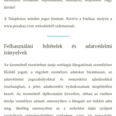
bármilyen formában reprodukálni, átruházni, terjeszteni vagy
tárolni!
A Tulajdonos minden jogot fenntart. Kivéve a fotókat, melyek a
www.pixabay.com weboldalról származnak.
Felhasználási feltételek és adatvédelmi
irányelvek
Az üzemeltető tiszteletben tartja weblapja látogatóinak személyhez
fűződő jogait; a rögzített személyes adatokat bizalmasan, az
adatvédelmi jogszabályokkal és nemzetközi ajánlásokkal
összhangban, a jelen adatkezelési nyilatkozatnak megfelelően
kezeli. Az üzemeltető tájékoztatást követően, abban az esetben
tárolja személyes adatait, amennyiben a látogató azt önként adta
meg, illetőleg amennyiben az a weboldal útján nyújtott
szolgáltatás igénybevételéhez szükséges, vagy azt jogszabály