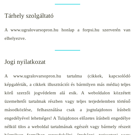
Tárhely szolgáltató
A www.ugralovarsopron.hu honlap a forpsi.hu szerverén van
elhelyezve.
Jogi nyilatkozat
A www.ugralovarsopron.hu tartalma (cikkek, kapcsolódó
képgalériák, a cikkek illusztrációi és bármilyen más média) teljes
körű szerzői jogvédelem alá esik. A weboldalon közzétett
üzemeltetői tartalmak részben vagy teljes terjedelemben történő
másodközlése, felhasználása csak a jogtulajdonos írásbeli
engedélyével lehetséges! A Tulajdonos előzetes írásbeli engedélye
nélkül tilos a weboldal tartalmának egészét vagy bármely részeit