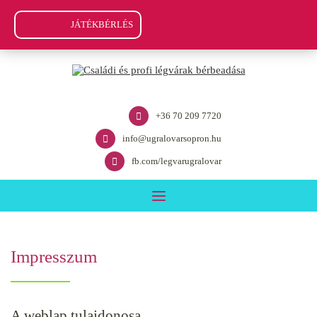
JÁTÉKBÉRLÉS
+36 70 209 7720
info@ugralovarsopron.hu
fb.com/legvarugralovar
Impresszum
A weblap tulajdonosa