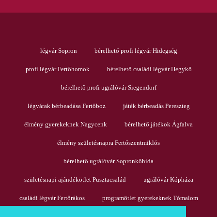
légvár Sopron
bérelhető profi légvár Hidegség
profi légvár Fertőhomok
bérelhető családi légvár Hegykő
bérelhető profi ugrálóvár Siegendorf
légvárak bérbeadása Fertőboz
játék bérbeadás Pereszteg
élmény gyerekeknek Nagycenk
bérelhető játékok Ágfalva
élmény születésnapra Fertőszentmiklós
bérelhető ugrálóvár Sopronkőhida
születésnapi ajándékötlet Pusztacsalád
ugrálóvár Kópháza
családi légvár Fertőrákos
programötlet gyerekeknek Tómalom