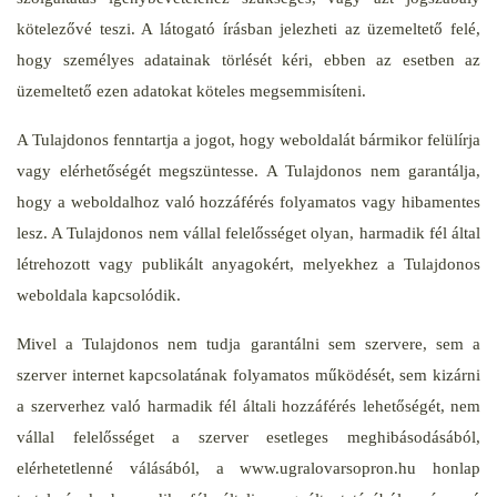
kötelezővé teszi. A látogató írásban jelezheti az üzemeltető felé,
hogy személyes adatainak törlését kéri, ebben az esetben az
üzemeltető ezen adatokat köteles megsemmisíteni.
A Tulajdonos fenntartja a jogot, hogy weboldalát bármikor felülírja
vagy elérhetőségét megszüntesse. A Tulajdonos nem garantálja,
hogy a weboldalhoz való hozzáférés folyamatos vagy hibamentes
lesz. A Tulajdonos nem vállal felelősséget olyan, harmadik fél által
létrehozott vagy publikált anyagokért, melyekhez a Tulajdonos
weboldala kapcsolódik.
Mivel a Tulajdonos nem tudja garantálni sem szervere, sem a
szerver internet kapcsolatának folyamatos működését, sem kizárni
a szerverhez való harmadik fél általi hozzáférés lehetőségét, nem
vállal felelősséget a szerver esetleges meghibásodásából,
elérhetetlenné válásából, a www.ugralovarsopron.hu honlap