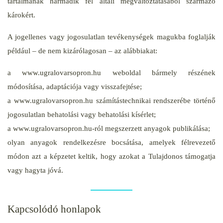
tartalmának harmadik fél általi megváltoztatásából származó
károkért.
A jogellenes vagy jogosulatlan tevékenységek magukba foglalják
például – de nem kizárólagosan – az alábbiakat:
a www.ugralovarsopron.hu weboldal bármely részének
módosítása, adaptációja vagy visszafejtése;
a www.ugralovarsopron.hu számítástechnikai rendszerébe történő
jogosulatlan behatolási vagy behatolási kísérlet;
a www.ugralovarsopron.hu-ról megszerzett anyagok publikálása;
olyan anyagok rendelkezésre bocsátása, amelyek félrevezető
módon azt a képzetet keltik, hogy azokat a Tulajdonos támogatja
vagy hagyta jóvá.
Kapcsolódó honlapok