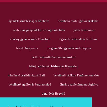
ajándék születésnapra Kópháza
bérelhető profi ugrálóvár Harka
születésnapi ajándékötlet Sopronkőhida
játék Fertőrákos
élmény gyerekeknek Tómalom
légvárak bérbeadása Fertőboz
légvár Nagycenk
programötlet gyerekeknek Sopron
játék bérbeadás Wulkaprodersdorf
felfújható légvár bérbeadás Jánostelep
bérelhető családi légvár Balf
bérelhető játékok Fertőszentmiklós
bérelhető ugrálóvár Pusztacsalád
élmény születésnapra Ágfalva
ugrálóvár Hegykő