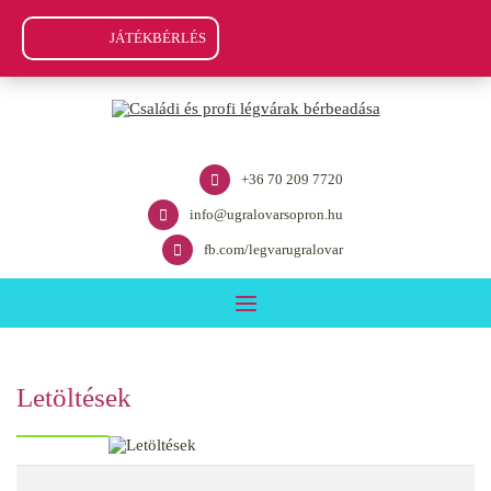
JÁTÉKBÉRLÉS
+36 70 209 7720
info@ugralovarsopron.hu
fb.com/legvarugralovar
Letöltések