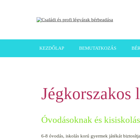
KEZDŐLAP
BEMUTATKOZÁS
BÉ
Jégkorszakos 
Óvodásoknak és kisiskolá
6-8 óvodás, iskolás korú gyermek játékát biztosítj