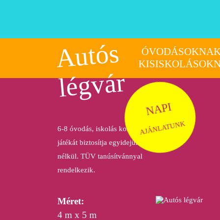
A
ut
ós
l
é
g
v
ÓVODÁSOKNAK
KISISKOLÁSOK
ár
NAPI
AJÁNLATUNK
6-8 óvodás, iskolás korú gyermek
játékát biztosítja egyidejűleg, súlyhatár
nélkül. TÜV tanúsítvánnyal
rendelkezik.
Méret:
4 m x 5 m