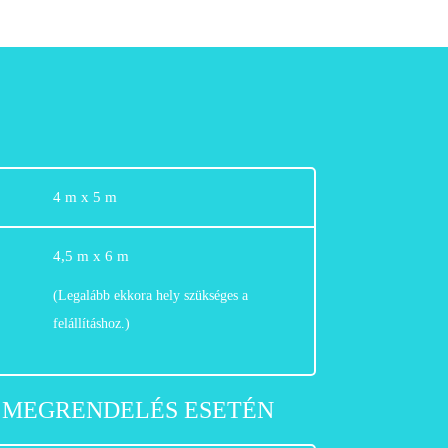
4 m x 5 m
4,5 m x 6 m
(Legalább ekkora hely szükséges a
felállításhoz.)
 MEGRENDELÉS ESETÉN