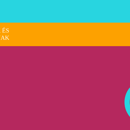
 ÉS
NAK