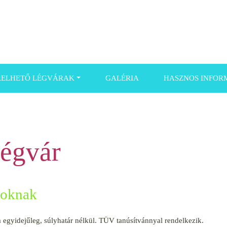
RELHETŐ LÉGVÁRAK
GALÉRIA
HASZNOS INFOR
légvár
soknak
a egyidejűleg, súlyhatár nélkül. TÜV tanúsítvánnyal rendelkezik.