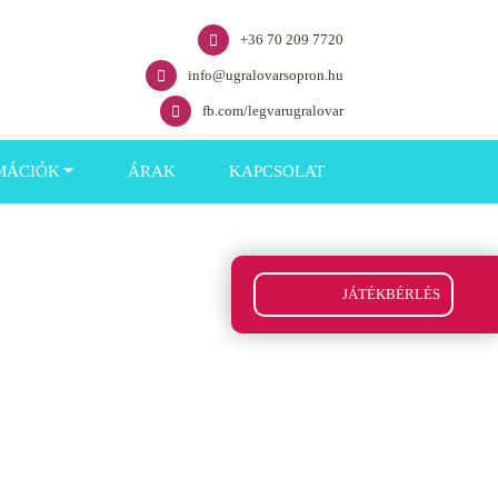
+36 70 209 7720
info@ugralovarsopron.hu
fb.com/legvarugralovar
MÁCIÓK
ÁRAK
KAPCSOLAT
JÁTÉKBÉRLÉS