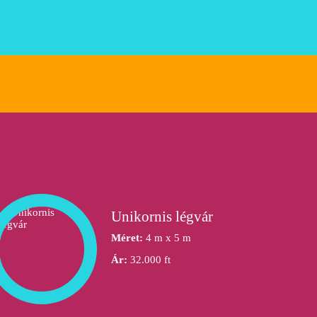
Unikornis légvár
Méret:
4 m x 5 m
Ár:
32.000 ft