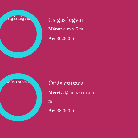
Csigás légvár
Méret:
4 m x 5 m
Ár:
30.000 ft
Óriás csúszda
Méret:
3,5 m x 6 m x 5
m
Ár:
38.000 ft