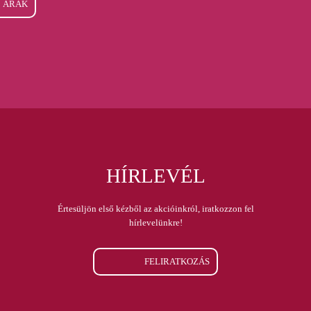
ÁRAK
HÍRLEVÉL
Értesüljön első kézből az akcióinkról, iratkozzon fel
hírlevelünkre!
FELIRATKOZÁS