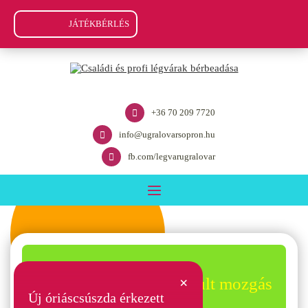
JÁTÉKBÉRLÉS
+36 70 209 7720
info@ugralovarsopron.hu
fb.com/legvarugralovar
Felszabadult mozgás
×
Új óriáscsúszda érkezett