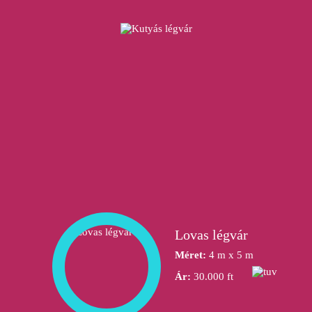
Lovas légvár
Méret:
4 m x 5 m
Ár:
30.000 ft