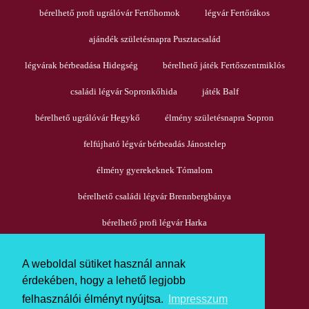
bérelhető profi ugrálóvár Fertőhomok
légvár Fertőrákos
ajándék születésnapra Pusztacsalád
légvárak bérbeadása Hidegség
bérelhető játék Fertőszentmiklós
családi légvár Sopronkőhida
játék Balf
bérelhető ugrálóvár Hegykő
élmény születésnapra Sopron
felfújható légvár bérbeadás Jánostelep
élmény gyerekeknek Tómalom
bérelhető családi légvár Brennbergbánya
bérelhető profi légvár Harka
A weboldal sütiket használ annak
érdekében, hogy a lehető legjobb
Copyright © A.W. - Profi Kft. 2020 - 2026
felhasználói élményt nyújtsa.
Impresszum