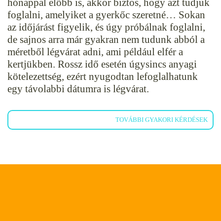
hónappal előbb is, akkor biztos, hogy azt tudjuk
foglalni, amelyiket a gyerkőc szeretné… Sokan
az időjárást figyelik, és úgy próbálnak foglalni,
de sajnos arra már gyakran nem tudunk abból a
méretből légvárat adni, ami például elfér a
kertjükben. Rossz idő esetén úgysincs anyagi
kötelezettség, ezért nyugodtan lefoglalhatunk
egy távolabbi dátumra is légvárat.
TOVÁBBI GYAKORI KÉRDÉSEK