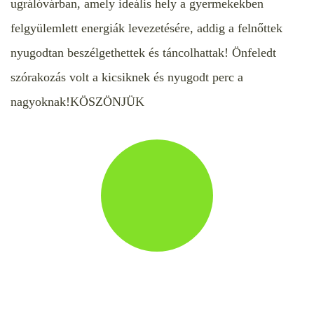
ugrálóvárban, amely ideális hely a gyermekekben
felgyülemlett energiák levezetésére, addig a felnőttek
nyugodtan beszélgethettek és táncolhattak! Önfeledt
szórakozás volt a kicsiknek és nyugodt perc a
nagyoknak!
KÖSZÖNJÜK