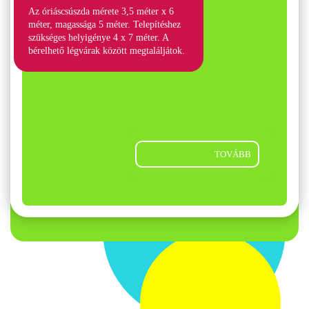
Az óriáscsúszda mérete 3,5 méter x 6
méter, magassága 5 méter. Telepítéshez
szükséges helyigénye 4 x 7 méter. A
bérelhető légvárak között megtaláljátok.
TOVÁBB