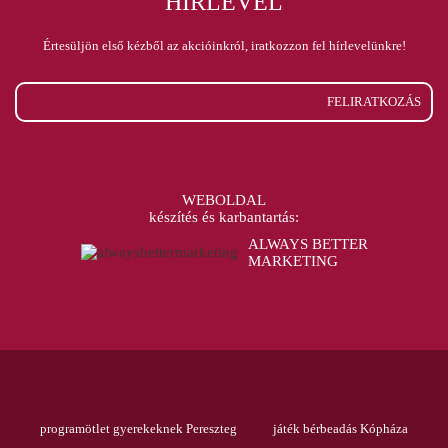
HÍRLEVÉL
Értesüljön első kézből az akcióinkról, iratkozzon fel hírlevelünkre!
FELIRATKOZÁS
WEBOLDAL
készítés és karbantartás:
ALWAYS BETTER
MARKETING
programötlet gyerekeknek Pereszteg
játék bérbeadás Kópháza