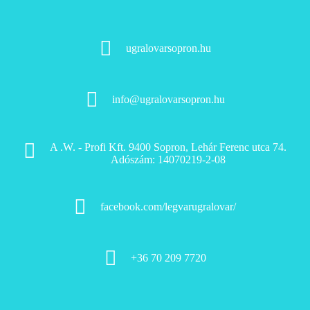
ugralovarsopron.hu
info@ugralovarsopron.hu
A .W. - Profi Kft.
9400 Sopron, Lehár Ferenc utca 74.
Adószám: 14070219-2-08
facebook.com/legvarugralovar/
+36 70 209 7720