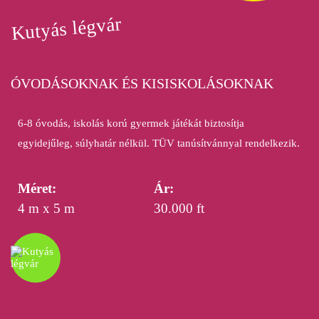
Kutyás légvár
ÓVODÁSOKNAK ÉS KISISKOLÁSOKNAK
6-8 óvodás, iskolás korú gyermek játékát biztosítja
egyidejűleg, súlyhatár nélkül. TÜV tanúsítvánnyal rendelkezik.
Méret:
Ár:
4 m x 5 m
30.000 ft