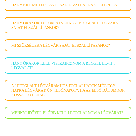
HÁNY KILOMÉTER TÁVOLSÁGIG VÁLLALNAK TELEPÍTÉST?
HÁNY ÓRAKOR TUDOM ÁTVENNI A LEFOGLALT LÉGVÁRAT
SAJÁT ELSZÁLLÍTÁSKOR?
MI SZÜKSÉGES A LÉGVÁR SAJÁT ELSZÁLLÍTÁSÁHOZ?
HÁNY ÓRAKOR KELL VISSZAHOZNOM A REGGEL ELVITT
LÉGVÁRAT?
A LEFOGLALT LÉGVÁRAMHOZ FOGLALHATOK MÉG EGY
NAPRA LÉGVÁRAT, ÚN. „ESŐNAPOT”, HA AZ ELSŐ DÁTUMKOR
ROSSZ IDŐ LENNE.
MENNYI IDŐVEL ELŐBB KELL LEFOGLALNOM A LÉGVÁRAT?