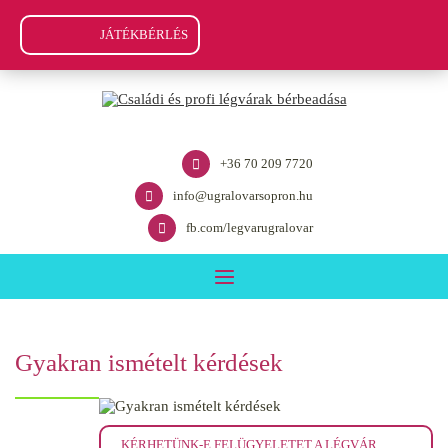
JÁTÉKBÉRLÉS
+36 70 209 7720
info@ugralovarsopron.hu
fb.com/legvarugralovar
Gyakran ismételt kérdések
KÉRHETÜNK-E FELÜGYELETET A LÉGVÁR