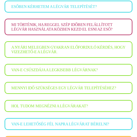
ESŐBEN KÉRHETEM A LÉGVÁR TELEPÍTÉSÉT?
MI TÖRTÉNIK, HA REGGEL SZÉP IDŐBEN FELÁLLÍTOTT
LÉGVÁR HASZNÁLATA KÖZBEN KEZD EL ESNI AZ ESŐ?
A NYÁRI MELEGBEN GYAKRAN ELŐFORDULÓ KÉRDÉS, HOGY
VIZEZHETŐ-E A LÉGVÁR.
VAN-E CSÚSZDÁJA A LEGKISEBB LÉGVÁRNAK?
MENNYI IDŐ SZÜKSÉGES EGY LÉGVÁR TELEPÍTÉSÉHEZ?
HOL TUDOM MEGNÉZNI A LÉGVÁRAKAT?
VAN-E LEHETŐSÉG FÉL NAPRA LÉGVÁRAT BÉRELNI?