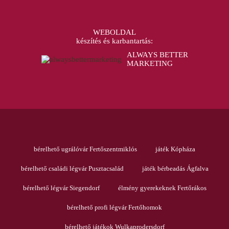
WEBOLDAL
készítés és karbantartás:
ALWAYS BETTER
MARKETING
bérelhető ugrálóvár Fertőszentmiklós
játék Kópháza
bérelhető családi légvár Pusztacsalád
játék bérbeadás Ágfalva
bérelhető légvár Siegendorf
élmény gyerekeknek Fertőrákos
bérelhető profi légvár Fertőhomok
bérelhető játékok Wulkaprodersdorf