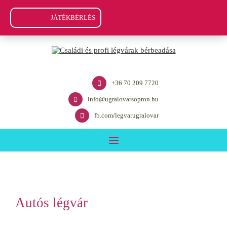
JÁTÉKBÉRLÉS
+36 70 209 7720
info@ugralovarsopron.hu
fb.com/legvarugralovar
Autós légvár