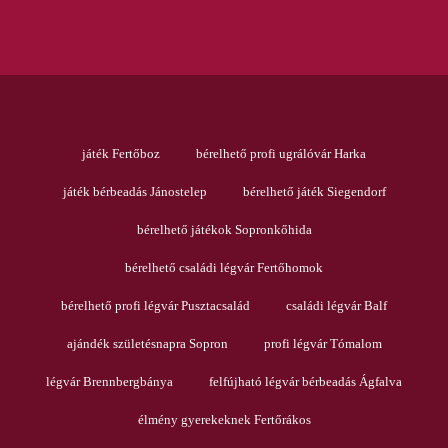
játék Fertőboz
bérelhető profi ugrálóvár Harka
játék bérbeadás Jánostelep
bérelhető játék Siegendorf
bérelhető játékok Sopronkőhida
bérelhető családi légvár Fertőhomok
bérelhető profi légvár Pusztacsalád
családi légvár Balf
ajándék születésnapra Sopron
profi légvár Tómalom
légvár Brennbergbánya
felfújható légvár bérbeadás Ágfalva
élmény gyerekeknek Fertőrákos