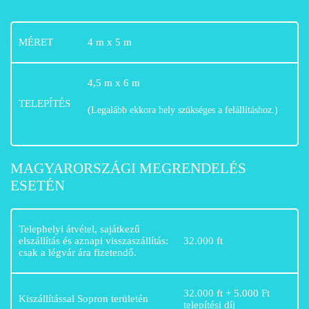
MÉRET
4 m x 5 m
4,5 m x 6 m
TELEPÍTÉS
(Legalább ekkora hely szükséges a felállításhoz.)
MAGYARORSZÁGI MEGRENDELÉS
ESETÉN
Telephelyi átvétel, sajátkezű
elszállítás és aznapi visszaszállítás:
32.000 ft
csak a légvár ára fizetendő.
32.000 ft + 5.000 Ft
Kiszállítással Sopron területén
telepítési díj