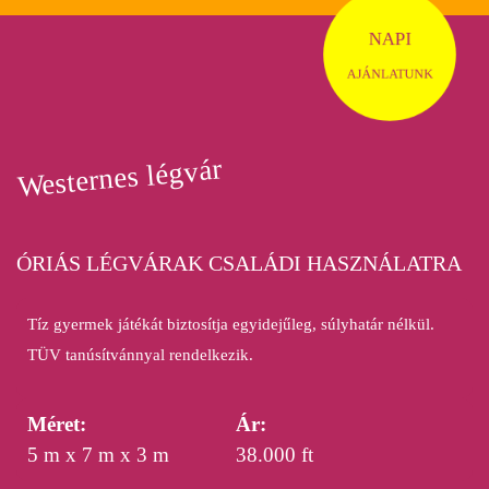
NAPI
AJÁNLATUNK
Westernes légvár
ÓRIÁS LÉGVÁRAK CSALÁDI HASZNÁLATRA
Tíz gyermek játékát biztosítja egyidejűleg, súlyhatár nélkül.
TÜV tanúsítvánnyal rendelkezik.
Méret:
Ár:
5 m x 7 m x 3 m
38.000 ft