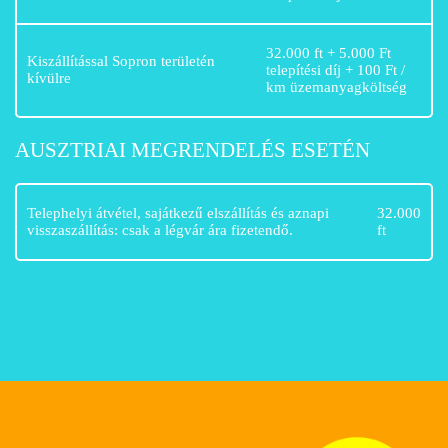
32.000 ft + 5.000 Ft
Kiszállítással Sopron területén
telepítési díj + 100 Ft /
kívülre
km üzemanyagköltség
AUSZTRIAI MEGRENDELÉS ESETÉN
Telephelyi átvétel, sajátkezű elszállítás és aznapi
32.000
visszaszállítás: csak a légvár ára fizetendő.
ft