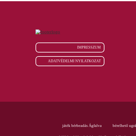
IMPRESSZUM
ADATVÉDELMI NYILATKOZAT
játék bérbeadás Ágfalva
bérelhető ugr