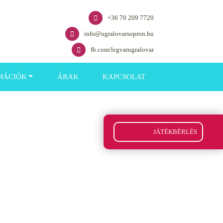
+36 70 209 7720
info@ugralovarsopron.hu
fb.com/legvarugralovar
MÁCIÓK
ÁRAK
KAPCSOLAT
JÁTÉKBÉRLÉS