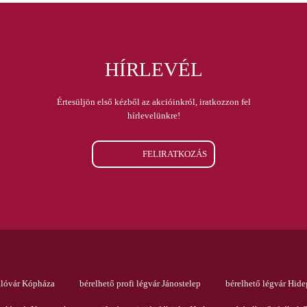
HÍRLEVÉL
Értesüljön első kézből az akcióinkról, iratkozzon fel
hírlevelünkre!
FELIRATKOZÁS
álóvár Kópháza
bérelhető profi légvár Jánostelep
bérelhető légvár Hide